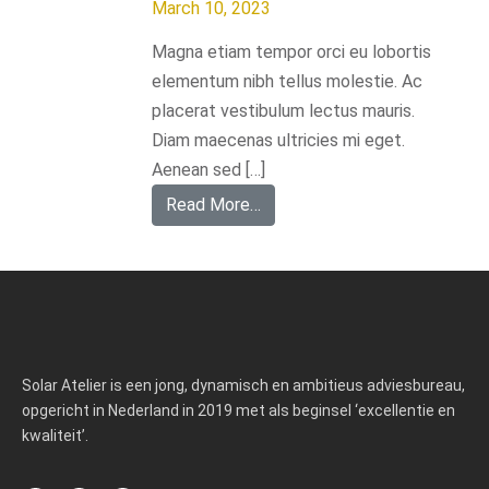
March 10, 2023
Magna etiam tempor orci eu lobortis
elementum nibh tellus molestie. Ac
placerat vestibulum lectus mauris.
Diam maecenas ultricies mi eget.
Aenean sed […]
Read More…
Solar Atelier is een jong, dynamisch en ambitieus adviesbureau,
opgericht in Nederland in 2019 met als beginsel ‘excellentie en
kwaliteit’.