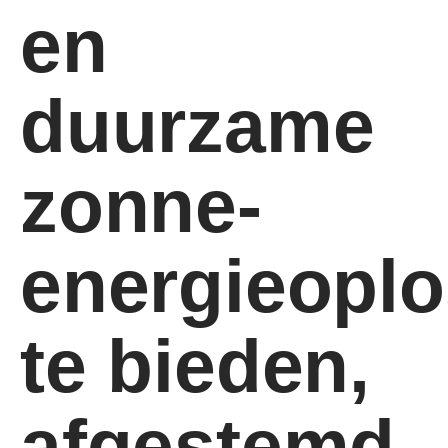
en
duurzame
zonne-
energieopl
te bieden,
afgestemd