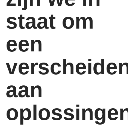
staat om
een
verscheide
aan
oplossinge